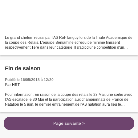
Le grand chelem réussi par l'AS Rol-Tanguy lors de la finale Académique de
la coupe des Relais. L'équipe Benjamine et l'équipe minime finissent
respectivement 1ere dans leur catégorie. Il s'agit d'une compétition d'un
niveau relevé dans la mesure ou elle...
Fin de saison
Publié le 16/05/2018 à 12:20
Par
HRT
Pour information, En raison de la coupe des relais le 23 Mai, une sortie avec
l'AS escalade le 30 Mai et la participation aux championnats de France de
Natation le 5 juin, le dernier entrainement de l'AS natation aura lieu le
mercredi 17 Mai. M.MOULI...
Page suivante >