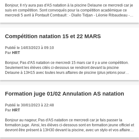
Bonjour, Il n'y aura pas d'AS natation à la piscine Delaune ce mercredi car je
suis en compétition. Sont convoqués pour la compétition académique ce
mercredi 5 avril à Pontault Combault : - Diallo Tidjan - Léonie Ribaudeau -
Lilian Bazas Tilloy - Tessa...
Compétition natation 15 et 22 MARS
Publié le 14/03/2023 à 09:10
Par
HRT
Bonjour, Pas d'AS natation ce mercredi 15 mars car il y a une compétition.
Seulement les élèves cités ci-dessous se rendront devant la piscine
Delaune à 13H15 avec toutes leurs affaires de piscine (plus jetons pour
casier, un stylo et une photo d'identité)....
Formation juge 01/02 Annulation AS natation
Publié le 30/01/2023 à 22:48
Par
HRT
Bonjour au nageur, Pas d'AS natation ce mercredi car je fais passer la
formation juge. Ainsi, les élèves ci-dessous sont en formation jeune officiel et
devront être présent à 13H30 devant la piscine, avec un stylo et vos affaires
de piscine : - BELMADANI...