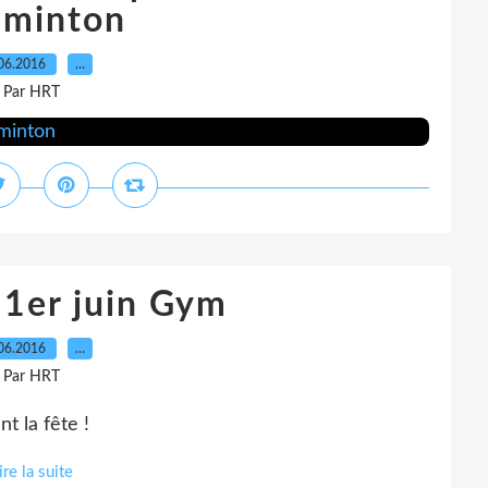
minton
06.2016
…
Par HRT
 1er juin Gym
06.2016
…
Par HRT
t la fête !
ire la suite