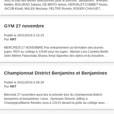
Voici la liste des élèves sélectionnés pour le tournois : Benjamins : BARBIN
Mattéo, BOUJRAD Zakaria, DE BRITO Jelson, HERVALET-COMBET Noam,
JACOB Khalil, MALEK Meziane, PELTRE Roméo, ROGER CHAUVET
Mathéo, TOROSSIAN Ewan, VERDOUX Ilhan Benjamines : AKKOU...
GYM 27 novembre
Publié le 20/11/2019 à 15:19
Par
HRT
MERCREDI 27 NOVEMBRE Pas entrainement car formation des jeunes
juges. RDV au collège à 12h40 pour les juges : Myriam Lina Camélia Berfin
Selin Méline Fatoumata Shaina Amal Apportez des stylos et du brouillon.
Transport à pied puis en bus avec l’enseignant...
Championnat District Benjamins et Benjamines
Publié le 20/11/2019 à 09:39
Par
HRT
Mercredi 27 novembre aura lieu le premier tour du championnat district
benjamins et benjamines. Lieux : Gymnase Simone Jaffray à
Champigny/Marne Rendez vous à 12h15 devant la grille du collège avec un
picnic et des chaussures propres dans un sac. Le déplacement...