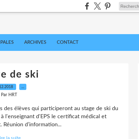
IPALES
ARCHIVES
CONTACT
e de ski
12.2018
…
Par HRT
es des élèves qui participeront au stage de ski du
l'enseignant d'EPS le certificat médical et
t. Réunion d’information...
ire la suite