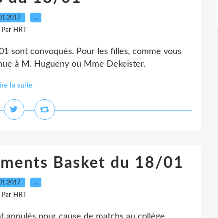
01.2017
…
Par HRT
/01 sont convoqués. Pour les filles, comme vous
venue à M. Hugueny ou Mme Dekeister.
ire la suite
ements Basket du 18/01
01.2017
…
Par HRT
t annulés pour cause de matchs au collège.