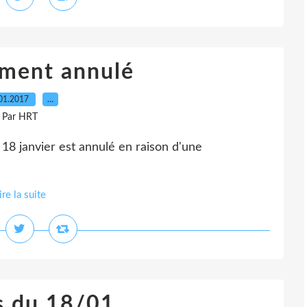
ement annulé
01.2017
…
Par HRT
8 janvier est annulé en raison d'une
ire la suite
s du 18/01