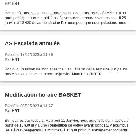
Par
HRT
Bonjour à tous, ce message s'adresse aux nageurs inscrits à l'AS natation
pour participer aux compétitions. Je vous donne rendez-vous mercredi 25
janvier à 13H30 devant la piscine Delaune pour que nous puissions nous
rencontrer et faire une séance ensemble...
AS Escalade annulée
Publié le 17/01/2023 à 18:29
Par
HRT
Bonjour, En raison de mon absence jusqu'à la fin de la semaine, il n'y aura
pas AS escalade ce mercredi 18 janvier. Mme DEKEISTER
Modification horaire BASKET
Publié le 08/01/2023 à 18:47
Par
HRT
Bonjour les basketteurs, Mercredi 11 Janvier, nous aurons le gymnase qu'à
partir de 16h30 (il y a une compétition de volley avant) donc RDV pour tous
les élèves (benjamins ET minimes) à 16h30 pour un entrainement collectif
jusqu'à 18h15. Faites passer...